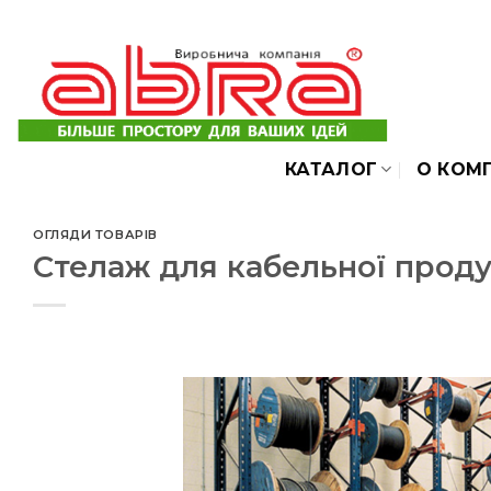
Skip
to
content
КАТАЛОГ
О КОМ
ОГЛЯДИ ТОВАРІВ
Стелаж для кабельної проду