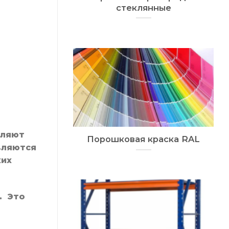
стеклянные
оляют
Порошковая краска RAL
вляются
ких
. Это