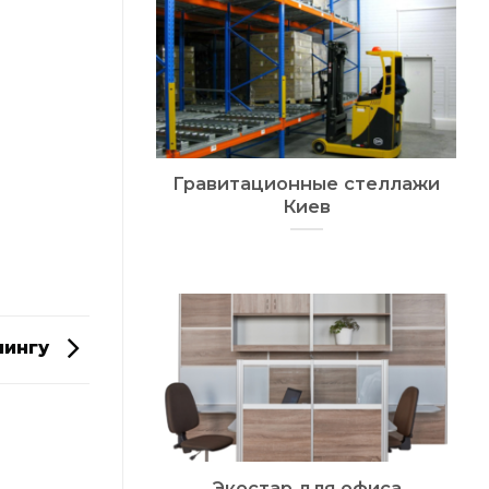
Гравитационные стеллажи
Киев
нингу
Экостар для офиса