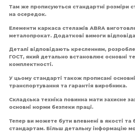
Там же прописуються стандартні розміри ст
на осередок.
Елементи каркаса стелажів ABRA виготовляю
металопрокат. Додаткові вимоги відповід
Деталі відповідають кресленням, розробл
ГОСТ, який детально встановлює основні те
комплектності.
У цьому стандарті також прописані основні 
транспортування та гарантія виробника.
Складська техніка повинна мати захисне за
основні норми безпеки праці.
Тепер ви можете бути впевнені в якості та 
стандартам. Більш детальну інформацію мо