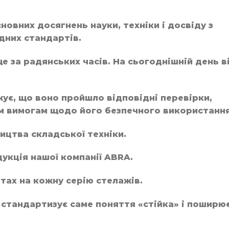
овних досягнень науки, техніки і досвіду з
дних стандартів.
е за радянських часів. На сьогоднішній день в
ує, що воно пройшло відповідні перевірки,
сім вимогам щодо його безпечного використання
ицтва складської техніки.
укція нашої компанії ABRA.
тах на кожну серію стелажів.
 стандартизує саме поняття «стійка» і поширю