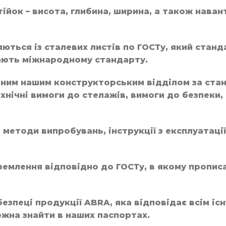
ійок – висота, глибина, ширина, а також нава
ться із сталевих листів по ГОСТу, який станд
ають міжнародному стандарту.
еним нашим конструкторським відділом за ста
хнічні вимоги до стелажів, вимоги до безпеки,
методи випробувань, інструкції з експлуатації
землення відповідно до ГОСТу, в якому пропис
безпеці продукції ABRA, яка відповідає всім іс
жна знайти в наших паспортах.