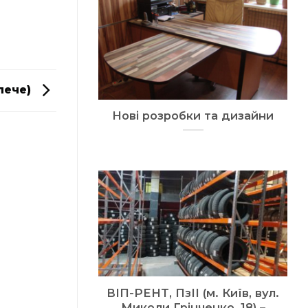
лече)
Нові розробки та дизайни
ВІП-РЕНТ, ПзІІ (м. Київ, вул.
Миколи Грінченко, 18) –