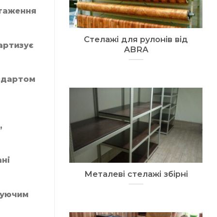
нтаження
Стелажі для рулонів від
артизує
ABRA
ндартом
,
ані
Металеві стелажі збірні
нуючим