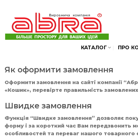
Skip
to
content
КАТАЛОГ
ПРО К
Як оформити замовлення
Оформити замовлення на сайті компанії “Абр
«Кошик», перевірте правильність замовлени
Швидке замовлення
Функція “Швидке замовлення” дозволяє поку
форму і за короткий час Вам передзвонить ме
особливостей та переваг нашого товарного 