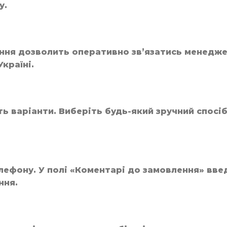
у.
ння дозволить оперативно зв’язатись менеджер
країні.
ь варіанти. Виберіть будь-який зручний спосі
елефону. У полі «Коментарі до замовлення» вве
ння.