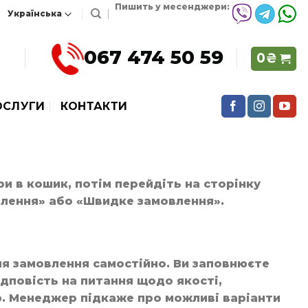
Пишить у месенджери:
067 474 50 59
0
₴
ОСЛУГИ
КОНТАКТИ
и в кошик, потім перейдіть на сторінку
влення» або «Швидке замовлення».
я замовлення самостійно. Ви заповнюєте
ідповість на питання щодо якості,
ю. Менеджер підкаже про можливі варіанти