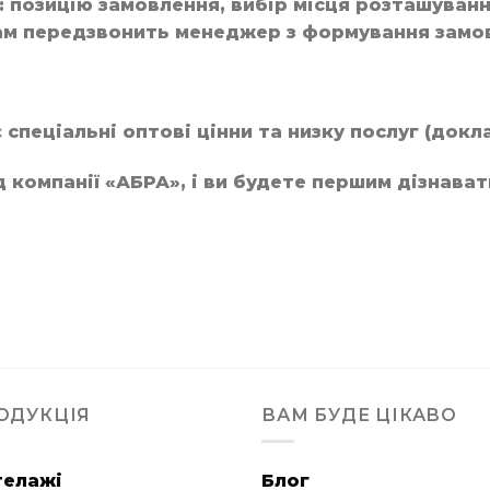
 позицію замовлення, вибір місця розташуванн
Вам передзвонить менеджер з формування замо
спеціальні оптові цінни та низку послуг (докл
 компанії «АБРА», і ви будете першим дізнават
ОДУКЦІЯ
ВАМ БУДЕ ЦІКАВО
телажі
Блог