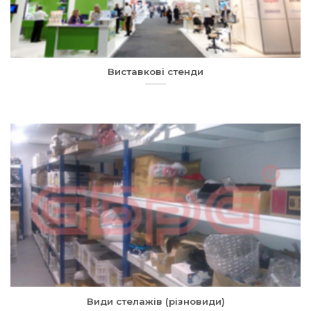
Виставкові стенди
Види стелажів (різновиди)