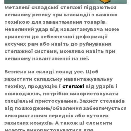
Металеві складські стелажі піддаються
великому ризику при взаємодії з важкою
технікою для завантаження товарів.
Невеликий удар від навантажувача може
привести до небезпечної деформації
несучих рам або навіть до руйнування
стелажної системи, можливо навіть при
великому навантаженні на неї.
Безпека на складі понад усе. Щоб
захистити складську навантажувальну
техніку, продукцію і
стелажі
від ударів і
пошкоджень, потрібно використовувати
спеціальні пристосування. Захист стелажів
від пошкоджень/обвалення забезпечується
використанням передніх або кутових
захисних кожухів. А також ці елементи
можуть використовуватися для