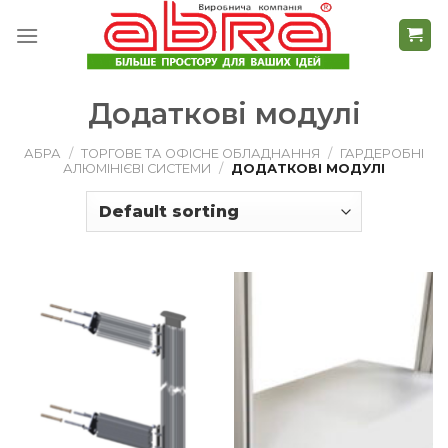
Skip
to
content
Додаткові модулі
АБРА
/
ТОРГОВЕ ТА ОФІСНЕ ОБЛАДНАННЯ
/
ГАРДЕРОБНІ
АЛЮМІНІЄВІ СИСТЕМИ
/
ДОДАТКОВІ МОДУЛІ