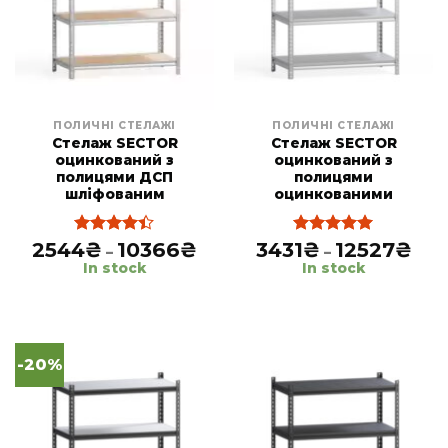
ПОЛИЧНІ СТЕЛАЖІ
ПОЛИЧНІ СТЕЛАЖІ
Cтелаж SECTOR
Cтелаж SECTOR
оцинкований з
оцинкований з
полицями ДСП
полицями
шліфованим
оцинкованими
2544
₴
10366
₴
Price
3431
₴
12527
₴
Pric
Rated
Rated
5.00
–
–
range:
rang
4.38
out
out of 5
In stock
In stock
2544₴
343
of 5
through
thro
10366₴
1252
-20%