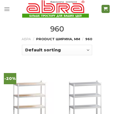
Skip
to
content
960
АБРА
/
PRODUCT ШИРИНА, ММ
/
960
-20%