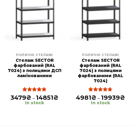
ПОЛИЧНІ СТЕЛАЖІ
ПОЛИЧНІ СТЕЛАЖІ
Cтелаж SECTOR
Стелаж SECTOR
фарбований (RAL
фарбований (RAL
7024) з полицями ДСП
7024) з полицями
ламінованими
фарбованими (RAL
7024)
3479
₴
14851
₴
Price
4981
₴
19939
₴
Pric
Rated
5.00
Rated
4.67
–
–
range:
rang
out of 5
out of 5
In stock
In stock
3479₴
498
through
thr
14851₴
199