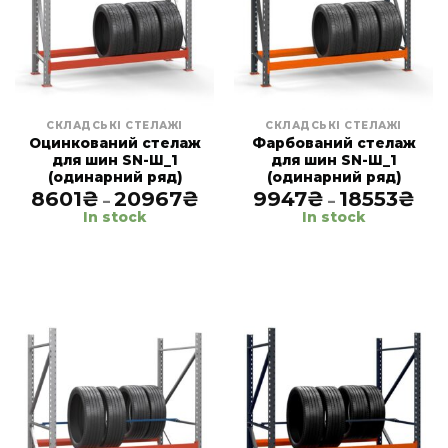
СКЛАДСЬКІ СТЕЛАЖІ
СКЛАДСЬКІ СТЕЛАЖІ
Оцинкований стелаж
Фарбований стелаж
для шин SN-Ш_1
для шин SN-Ш_1
(одинарний ряд)
(одинарний ряд)
8601
₴
20967
₴
Price
9947
₴
18553
₴
Pric
–
–
range:
rang
In stock
In stock
8601₴
994
through
thr
20967₴
185