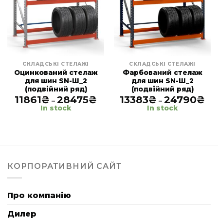
СКЛАДСЬКІ СТЕЛАЖІ
СКЛАДСЬКІ СТЕЛАЖІ
Оцинкований стелаж
Фарбований стелаж
для шин SN-Ш_2
для шин SN-Ш_2
(подвійний ряд)
(подвійний ряд)
11861
₴
28475
₴
Price
13383
₴
24790
₴
Pri
–
–
range:
ran
In stock
In stock
11861₴
133
through
thr
28475₴
24
КОРПОРАТИВНИЙ САЙТ
Про компанію
Дилер