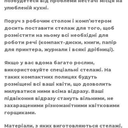
позбудетеся від проблеми нестачі місця на
улюбленій кухні.
Поруч з робочим столом і комп’ютером
досить поставити стелаж для того, щоб
розмістити на ньому всі необхідні для
роботи речі (компакт-диски, книги, папір
для принтера, журнали і всякі дрібниці).
Якщо у вас вдома багато рослин,
використовуйте спеціальні стелажі. На
таких компактних полицях будуть
розміщені всі ваші квіти, що дозволить
милуватися ними всіма відразу. Ваші
підвіконня відразу стануть вільними, не
захаращеними різноманітними квітковими
горщиками.
Матеріали, з яких виготовляються стелажі,