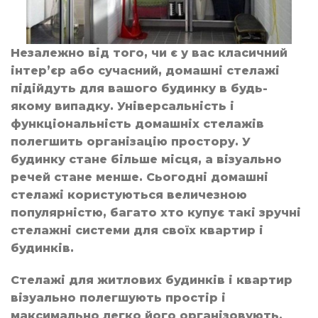
Незалежно від того, чи є у вас класичний
інтер’єр або сучасний, домашні стелажі
підійдуть для вашого будинку в будь-
якому випадку. Універсальність і
функціональність домашніх стелажів
полегшить організацію простору. У
будинку стане більше місця, а візуально
речей стане менше. Сьогодні домашні
стелажі користуються величезною
популярністю, багато хто купує такі зручні
стелажні системи для своїх квартир і
будинків.
Стелажі для житлових будинків і квартир
візуально полегшують простір і
максимально легко його організовують.