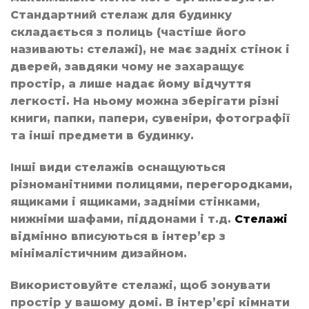
Стандартний стелаж для будинку
складається з полиць (частіше його
називають: стелажі), не має задніх стінок і
дверей, завдяки чому не захаращує
простір, а лише надає йому відчуття
легкості. На ньому можна зберігати різні
книги, папки, папери, сувеніри, фотографії
та інші предмети в будинку.
Інші види стелажів оснащуються
різноманітними полицями, перегородками,
ящиками і ящиками, задніми стінками,
нижніми шафами, піддонами і т.д.
Стелажі
відмінно вписуються в інтер’єр з
мінімалістичним дизайном.
Використовуйте стелажі, щоб зонувати
простір у вашому домі. В інтер’єрі кімнати