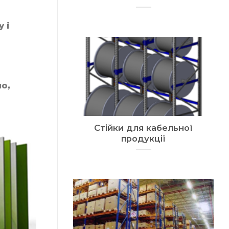
 і
о,
Стійки для кабельної
продукції