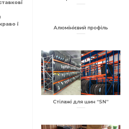
ставкові
я
краво і
Алюмінієвий профіль
Стілажі для шин “SN”