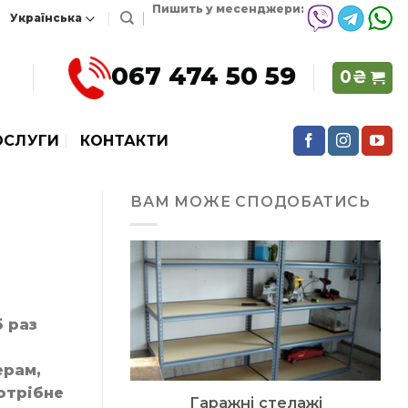
Пишить у месенджери:
067 474 50 59
0
₴
ОСЛУГИ
КОНТАКТИ
ВАМ МОЖЕ СПОДОБАТИСЬ
б раз
ерам,
потрібне
Гаражні стелажі