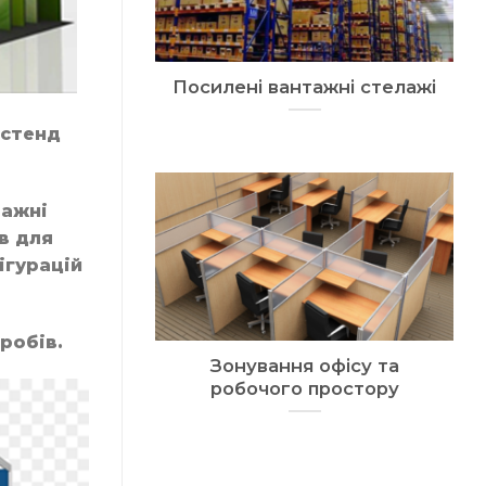
Посилені вантажні стелажі
 стенд
лажні
в для
ігурацій
робів.
Зонування офісу та
робочого простору