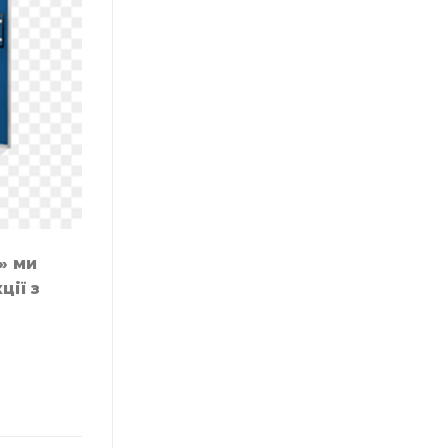
» ми
ії з