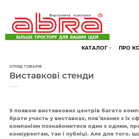
Skip
to
content
КАТАЛОГ
ПРО К
ОГЛЯД ТОВАРІВ
Виставкові стенди
З появою виставкових центрів багато компа
брати участь у виставках, пов’язаних з їх
компаніям познайомитися один з одним, пр
конкурентам, так і публіці. Але для того,