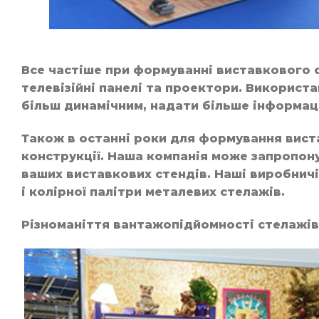
Все частіше при формуванні виставкового 
телевізійні панелі та проектори. Використ
більш динамічним, надати більше інформації
Також в останні роки для формування вис
конструкції. Наша компанія може запропону
ваших виставкових стендів. Наші виробнич
і колірної палітри металевих стелажів.
Різноманіття вантажопідйомності стелажів 